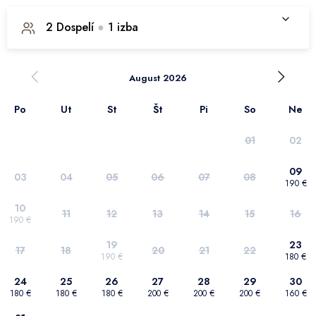
2
Dospelí
●
1
izba
1. izba
August 2026
Po
Ut
St
Št
Pi
So
Ne
Počet dospelých
2
01
02
Počet detí
0
09
03
04
05
06
07
08
190 €
Potvrdiť výber
10
11
12
13
14
15
16
190 €
19
23
17
18
20
21
22
190 €
180 €
24
25
26
27
28
29
30
180 €
180 €
180 €
200 €
200 €
200 €
160 €