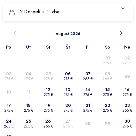
2
Dospelí
●
1
izba
1. izba
August 2026
Po
Ut
St
Št
Pi
So
Ne
Počet dospelých
2
01
02
275 €
275 €
Počet detí
0
03
04
05
06
07
08
09
275 €
275 €
275 €
275 €
265 €
265 €
Potvrdiť výber
12
13
14
15
16
10
11
275 €
275 €
275 €
275 €
275 €
17
18
19
20
21
22
23
275 €
275 €
275 €
275 €
275 €
275 €
265 €
24
25
26
27
30
28
29
265 €
265 €
265 €
265 €
245 €