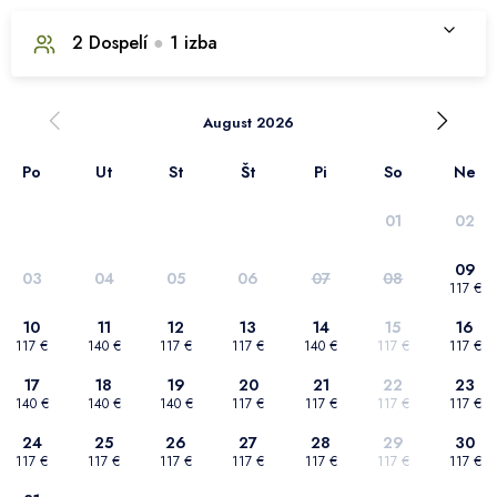
2
Dospelí
●
1
izba
1. izba
August 2026
Po
Ut
St
Št
Pi
So
Ne
Počet dospelých
2
01
02
Počet detí
0
09
03
04
05
06
07
08
117 €
Zvieratko
0
10
11
12
13
14
15
16
117 €
140 €
117 €
117 €
140 €
117 €
117 €
Potvrdiť výber
17
18
19
20
21
22
23
140 €
140 €
140 €
117 €
117 €
117 €
117 €
24
25
26
27
28
29
30
117 €
117 €
117 €
117 €
117 €
117 €
117 €