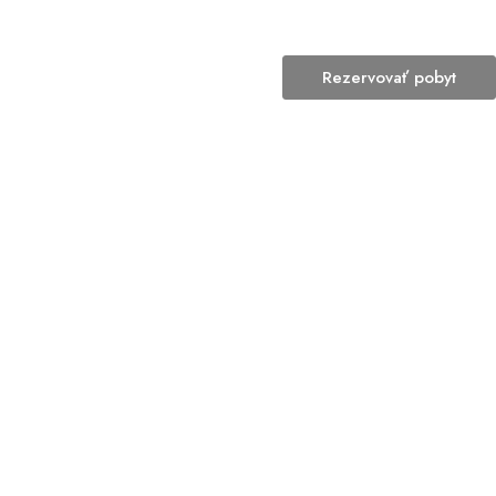
Rezervovať pobyt