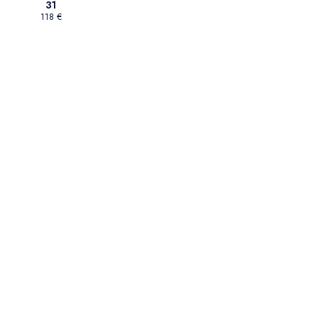
31
118 €