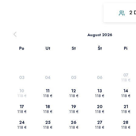
2
D
1. izba
August 2026
Po
Ut
St
Št
Pi
Počet dos
Počet detí
07
03
04
05
06
118 €
10
11
12
13
14
118 €
118 €
118 €
118 €
118 €
17
18
19
20
21
118 €
118 €
118 €
118 €
118 €
24
25
26
27
28
118 €
118 €
118 €
118 €
118 €