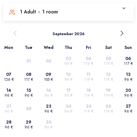
1
Adult
●
1
room
1. room
September 2026
Mon
Tue
Wed
Thu
Fri
Sat
Sun
Number of adults
1
03
04
05
06
01
02
96 €
119 €
119 €
117 €
Number of children
0
07
08
09
10
11
12
13
126 €
117 €
105 €
96 €
119 €
119 €
96 €
Confirm selection
14
15
16
17
18
19
20
96 €
96 €
96 €
96 €
119 €
119 €
96 €
21
23
24
25
26
27
22
96 €
96 €
96 €
119 €
119 €
96 €
28
29
30
96 €
96 €
96 €