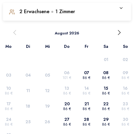
2
Erwachsene
●
1
Zimmer
1. Zimmer
August 2026
Mo
Di
Mi
Do
Fr
Sa
So
Anzahl der Erwachsenen
2
01
02
Anzahl der Kinder
0
06
07
08
09
03
04
05
101 €
86 €
86 €
86 €
Auswahl bestätigen
10
13
14
15
16
11
12
86 €
86 €
86 €
86 €
86 €
17
20
21
22
23
18
19
86 €
86 €
86 €
86 €
86 €
24
27
28
29
30
25
26
86 €
86 €
86 €
86 €
86 €