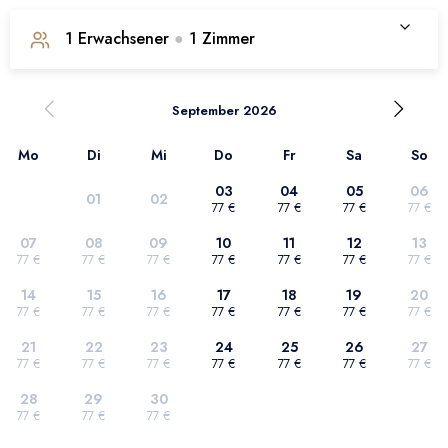
1
Erwachsener
●
1
Zimmer
1. Zimmer
September 2026
Mo
Di
Mi
Do
Fr
Sa
So
Anzahl der Erwachsenen
1
03
04
05
06
01
02
77 €
77 €
77 €
77 €
Anzahl der Kinder
0
07
08
09
10
11
12
13
77 €
77 €
77 €
77 €
77 €
77 €
77 €
Auswahl bestätigen
14
15
16
17
18
19
20
77 €
77 €
77 €
77 €
77 €
77 €
77 €
21
22
23
24
25
26
27
77 €
77 €
77 €
77 €
77 €
77 €
77 €
28
29
30
77 €
77 €
77 €