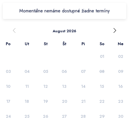
Momentálne nemáme dostupné žiadne termíny
August 2026
Po
Ut
St
Št
Pi
So
Ne
01
02
03
04
05
06
07
08
09
10
11
12
13
14
15
16
17
18
19
20
21
22
23
24
25
26
27
28
29
30