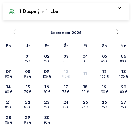
1
Dospelý
●
1
izba
1. izba
September 2026
Po
Ut
St
Št
Pi
So
Ne
Počet dospelých
1
01
02
03
04
05
06
75 €
75 €
85 €
105 €
95 €
80 €
Počet detí
0
07
08
09
10
12
13
11
90 €
95 €
105 €
90 €
135 €
135 €
Potvrdiť výber
14
15
16
17
18
19
20
80 €
75 €
80 €
75 €
80 €
90 €
80 €
21
22
23
24
25
26
27
85 €
85 €
75 €
75 €
75 €
75 €
75 €
28
29
30
85 €
95 €
80 €