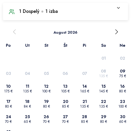
1
Dospelý
●
1
izba
1. izba
August 2026
Po
Ut
St
Št
Pi
So
Ne
Počet dospelých
1
01
02
Počet detí
0
08
09
03
04
05
06
07
135 €
75 €
Potvrdiť výber
10
11
12
13
14
15
16
175 €
135 €
100 €
105 €
165 €
145 €
80 €
17
18
19
20
21
22
23
80 €
84 €
80 €
85 €
135 €
135 €
100 €
24
25
26
27
28
29
30
70 €
65 €
70 €
70 €
85 €
80 €
60 €