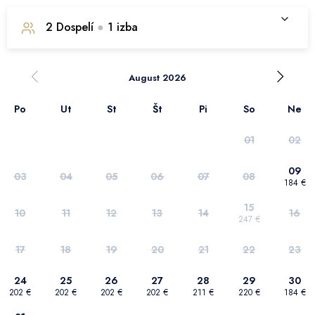
2
Dospelí
●
1
izba
1. izba
August 2026
Po
Ut
St
Št
Pi
So
Ne
Počet dospelých
2
01
02
Počet detí
0
09
03
04
05
06
07
08
184 €
Zvieratko
0
+40€ / noc
15
10
11
12
13
14
16
247 €
Pobyt s domácim miláčikom
17
18
19
20
21
22
23
Potvrdiť výber
24
25
26
27
28
29
30
202 €
202 €
202 €
202 €
211 €
220 €
184 €